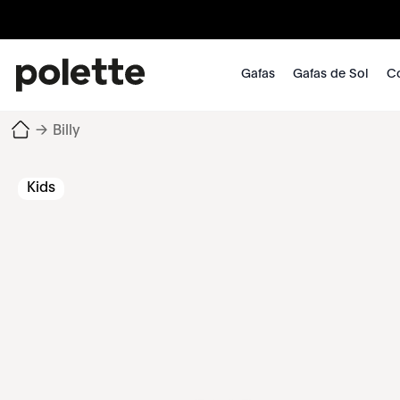
Gafas
Gafas de Sol
Co
→
Billy
Kids