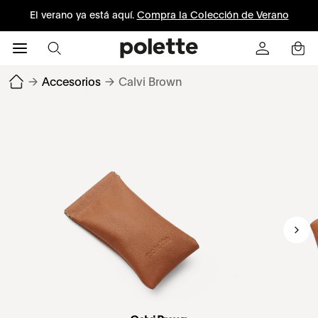
El verano ya está aquí.
Compra la Colección de Verano
→
Accesorios
→
Calvi Brown