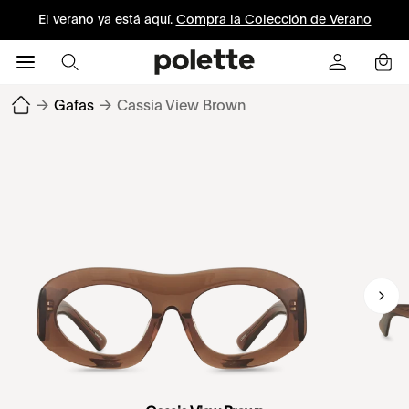
El verano ya está aquí.
Compra la Colección de Verano
→
Gafas
→
Cassia View Brown