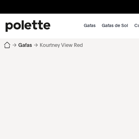
Gafas
Gafas de Sol
Co
→
Gafas
→
Kourtney View Red