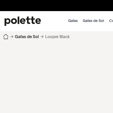
Gafas
Gafas de Sol
Co
→
Gafas de Sol
→
Looper Black