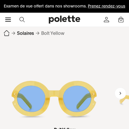
Examen de vue offert dans nos showrooms.
Prenez rendez-vous
→
Solaires
→
Bolt Yellow