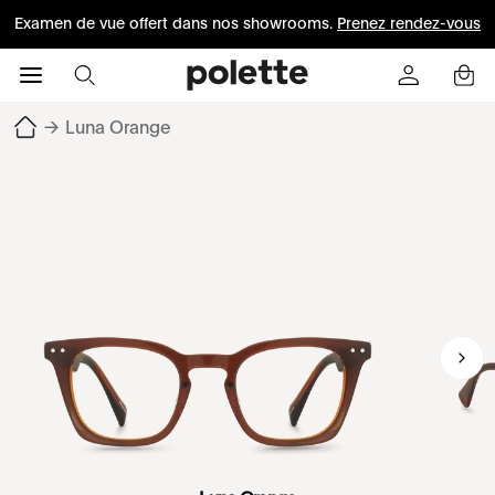
Examen de vue offert dans nos showrooms.
Prenez rendez-vous
→
Luna Orange