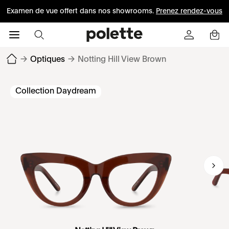
Examen de vue offert dans nos showrooms.
Prenez rendez-vous
→
Optiques
→
Notting Hill View Brown
Collection Daydream