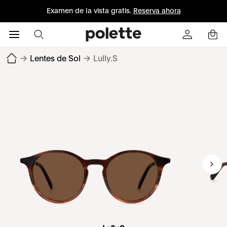
Examen de la vista gratis.
Reserva ahora
→
Lentes de Sol
→
Lully.S