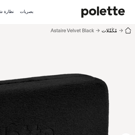
بصريات
نظارة ش
→
مُكَمِّلات
→
Astaire Velvet Black