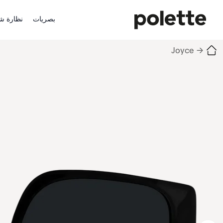
بصريات
نظارة ش
Joyce
→