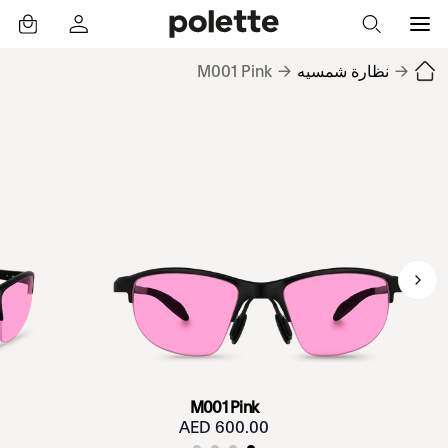
→
نظارة شمسيه
→
M001 Pink
M001 Pink
600.00 AED