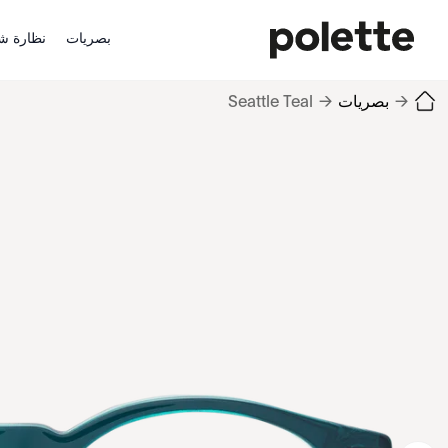
بصريات
نظارة ش
→
بصريات
→
Seattle Teal