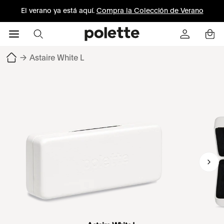
El verano ya está aquí.
Compra la Colección de Verano
→
Astaire White L