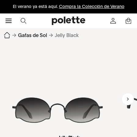
El verano ya está aquí.
Compra la Colección de Verano
→
Gafas de Sol
→
Jelly Black