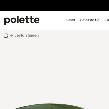
Gafas
Gafas de Sol
Co
→
Leyton Green