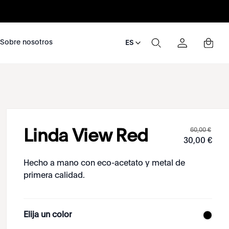
nosotros
Sobre nosotros
ES
60
,
00
€
Linda View Red
30
,
00
€
Hecho a mano con eco-acetato y metal de
primera calidad.
Elija un color