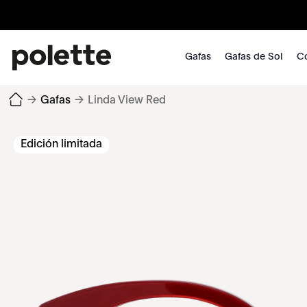
Gafas
Gafas de Sol
Co
→
Gafas
→
Linda View Red
Edición limitada