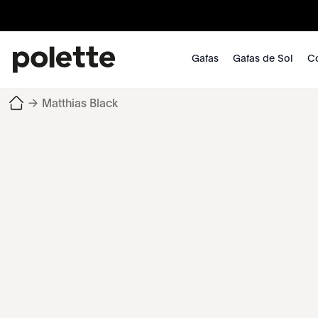
Gafas
Gafas de Sol
Co
→
Matthias Black