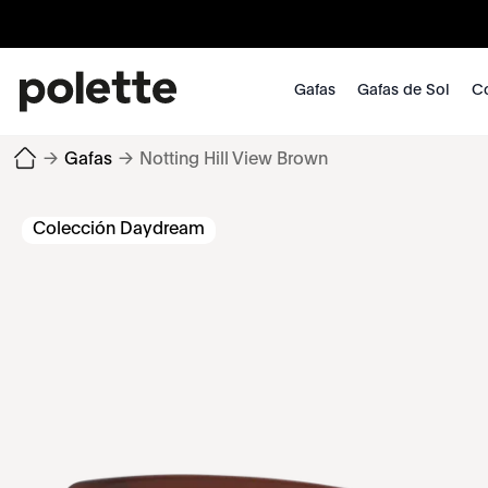
Gafas
Gafas de Sol
Co
→
Gafas
→
Notting Hill View Brown
Colección Daydream