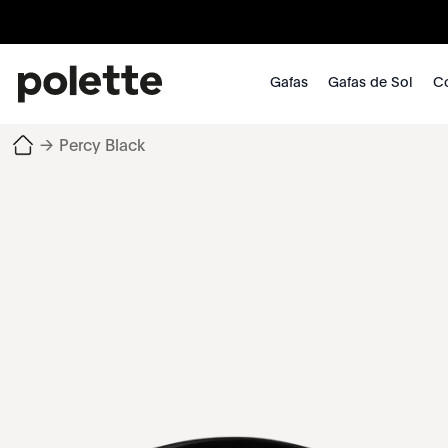
Gafas
Gafas de Sol
Co
→
Percy Black