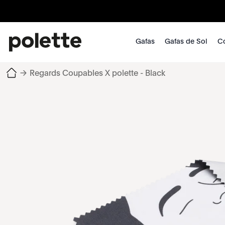
Gafas
Gafas de Sol
Co
→
Regards Coupables X polette - Black