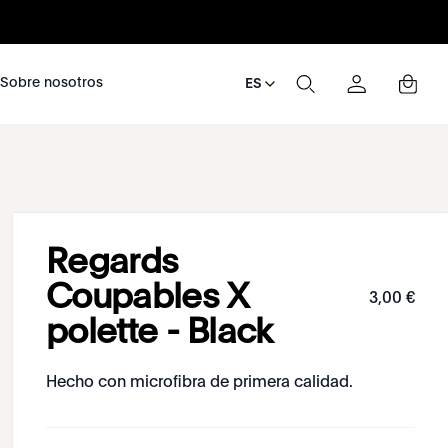
nosotros
Sobre nosotros
ES
Regards
Coupables X
3
,
00
€
polette - Black
Hecho con microfibra de primera calidad.