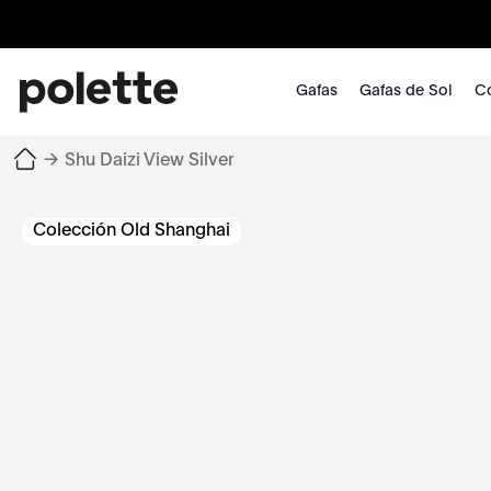
Gafas
Gafas de Sol
Co
→
Shu Daizi View Silver
Colección Old Shanghai