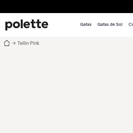
Gafas
Gafas de Sol
Co
→
Tellin Pink