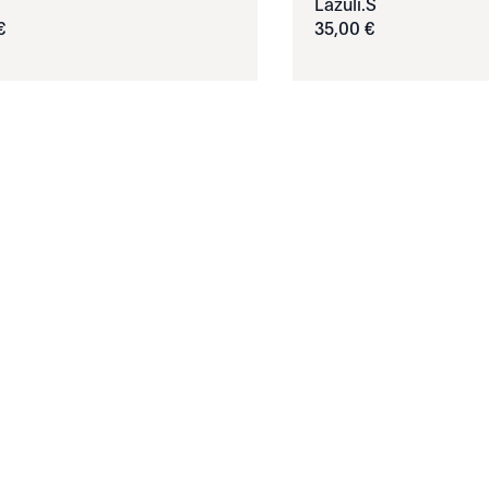
Lazuli.S
€
35
,
00
€