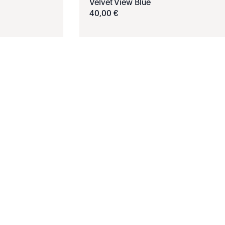
Velvet View Blue
40
,
00
€