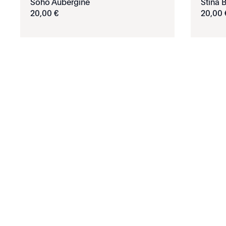
Soho Aubergine
Stina 
20
,
00
€
20
,
00