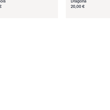
Bois
Dragona
€
20
,
00
€