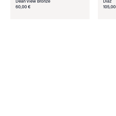
Dean View Bronze
Diaz
60
,
00
€
105
,
00