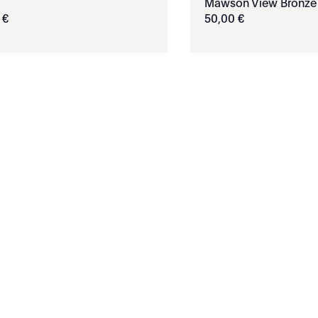
Mawson View Bronze
€
50
,
00
€