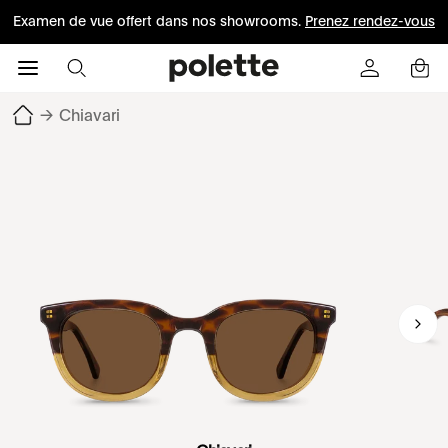
Examen de vue offert dans nos showrooms.
Prenez rendez-vous
→
Chiavari