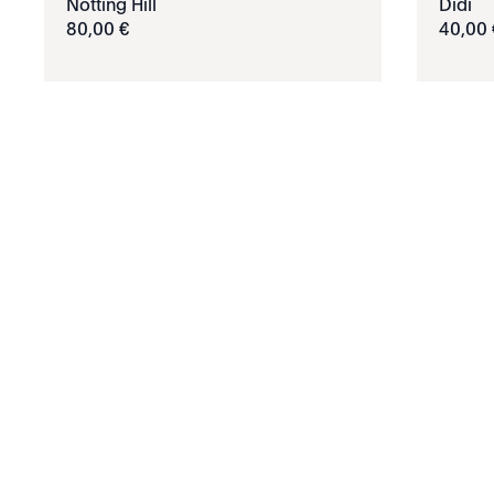
Notting Hill
Didi
80
,
00
€
40
,
00