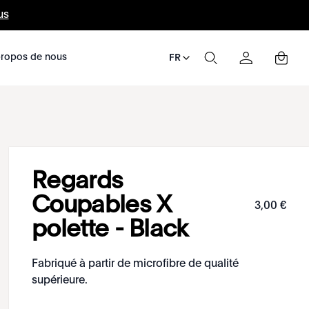
us
ropos de nous
FR
Regards
Coupables X
3
,
00
€
polette - Black
Fabriqué à partir de microfibre de qualité
supérieure.