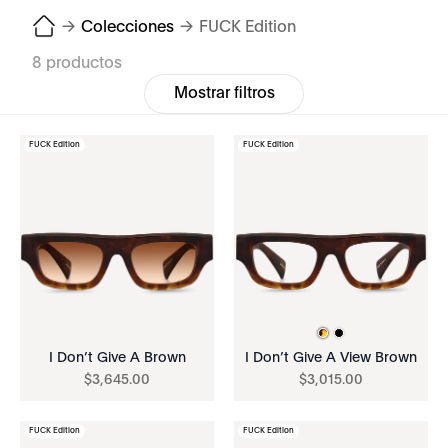
→
Colecciones
→
FUCK Edition
8 productos
Mostrar filtros
FUCK Edition
FUCK Edition
I Don’t Give A Brown
I Don’t Give A View Brown
$
3
,
645
.
00
$
3
,
015
.
00
FUCK Edition
FUCK Edition