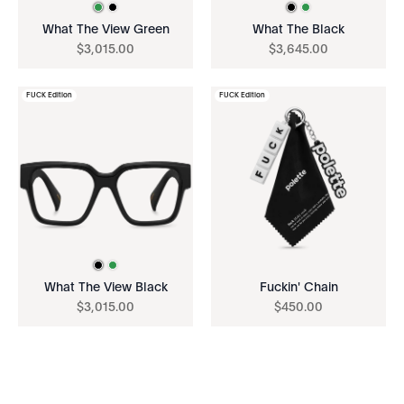
What The View Green
What The Black
$
3
,
015
.
00
$
3
,
645
.
00
FUCK Edition
FUCK Edition
What The View Black
Fuckin' Chain
$
3
,
015
.
00
$
450
.
00