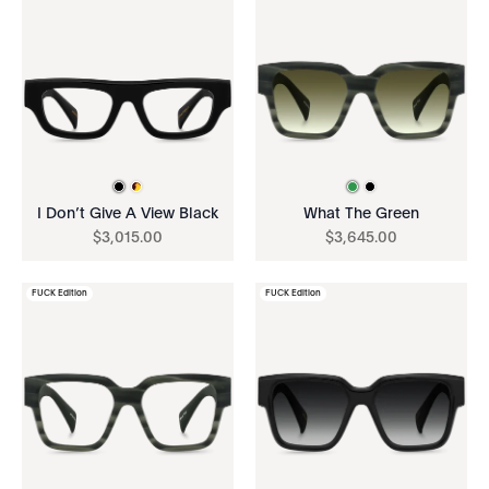
I Don’t Give A View Black
What The Green
$
3
,
015
.
00
$
3
,
645
.
00
FUCK Edition
FUCK Edition