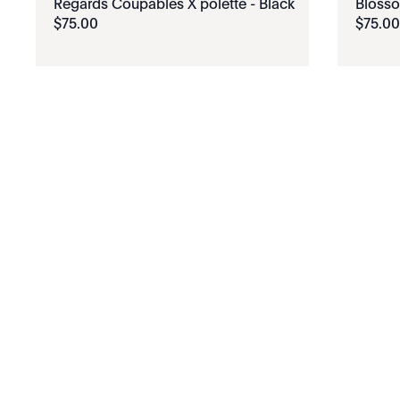
Regards Coupables X polette - Black
Blosso
$
75
.
00
$
75
.
00