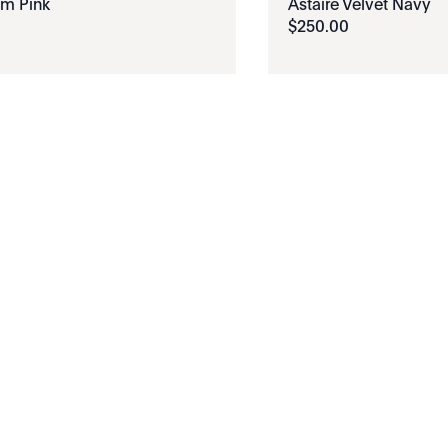
m Pink
Astaire Velvet Navy
$
250
.
00