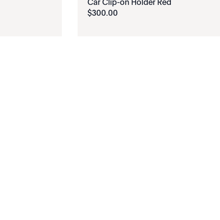
Car Clip-on Holder Red
$
300
.
00