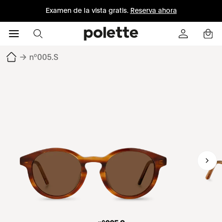
Examen de la vista gratis.
Reserva ahora
→
nº005.S