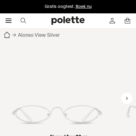
Gratis oogtest.
Boek nu
→
Alonso View Silver