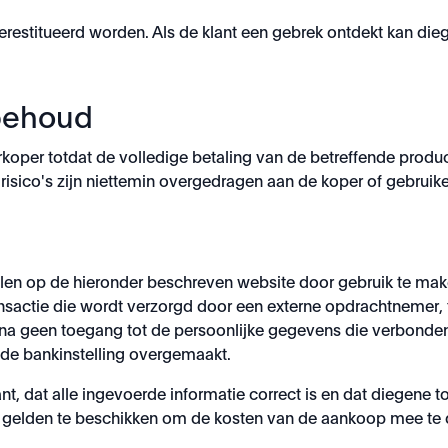
 gerestitueerd worden. Als de klant een gebrek ontdekt kan di
behoud
rkoper totdat de volledige betaling van de betreffende produ
isico's zijn niettemin overgedragen aan de koper of gebrui
alen op de hieronder beschreven website door gebruik te make
ransactie die wordt verzorgd door een externe opdrachtnemer,
a geen toegang tot de persoonlijke gegevens die verbonden 
n de bankinstelling overgemaakt.
klant, dat alle ingevoerde informatie correct is en dat diege
eg gelden te beschikken om de kosten van de aankoop mee te