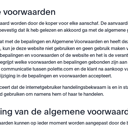
e voorwaarden
rd worden door de koper voor elke aanschaf. De aanvaardi
at: 'Ik bevestig dat ik heb gelezen en akkoord ga met de alge
 gaat met de bepalingen en Algemene Voorwaarden en heeft d
 kun je deze website niet gebruiken en geen gebruik maken 
palingen en voorwaarden of de website en het is de verantwo
g begrijpt welke voorwaarden en bepalingen gebonden zijn aa
r communicatie tussen polette.com en de klant na aankoop v
wijziging in de bepalingen en voorwaarden accepteert.
rt dat de internetgebruiker handelingsbekwaam is en in staat
ogd gebruiken om namens hem of haar te handelen.
sing van de algemene voorwaar
arden kunnen op ieder moment worden aangepast door de be