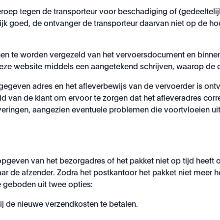
eroep tegen de transporteur voor beschadiging of (gedeeltelijk
ijk goed, de ontvanger de transporteur daarvan niet op de ho
nen te worden vergezeld van het vervoersdocument en binne
deze website middels een aangetekend schrijven, waarop de 
pgegeven adres en het afleverbewijs van de vervoerder is ont
eid van de klant om ervoor te zorgen dat het afleveradres corre
veringen, aangezien eventuele problemen die voortvloeien uit 
 opgeven van het bezorgadres of het pakket niet op tijd heeft
naar de afzender. Zodra het postkantoor het pakket niet meer
 geboden uit twee opties:
/zij de nieuwe verzendkosten te betalen.