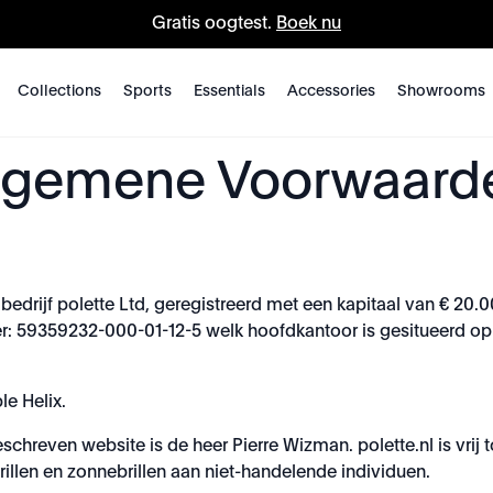
Gratis oogtest.
Boek nu
Collections
Sports
Essentials
Accessories
Showrooms
lgemene Voorwaard
drijf polette Ltd, geregistreerd met een kapitaal van € 20.0
: 59359232-000-01-12-5 welk hoofdkantoor is gesitueerd op 2
e Helix.
hreven website is de heer Pierre Wizman. polette.nl is vrij to
illen en zonnebrillen aan niet-handelende individuen.