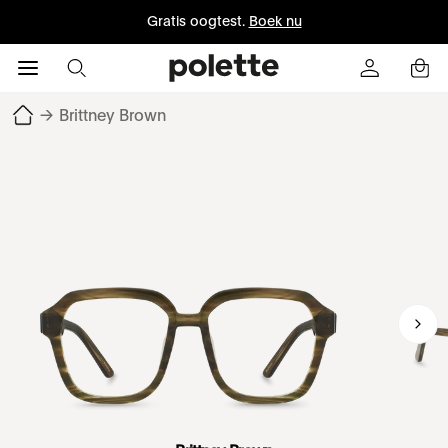
Gratis oogtest.
Boek nu
→
Brittney Brown