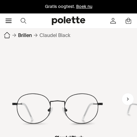
Gratis oogtest.
Boek nu
→
Brillen
→
Claudel Black