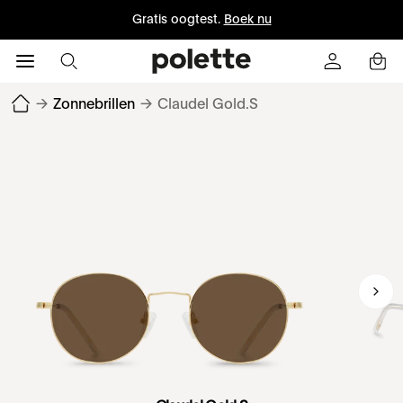
Gratis oogtest.
Boek nu
→
Zonnebrillen
→
Claudel Gold.S