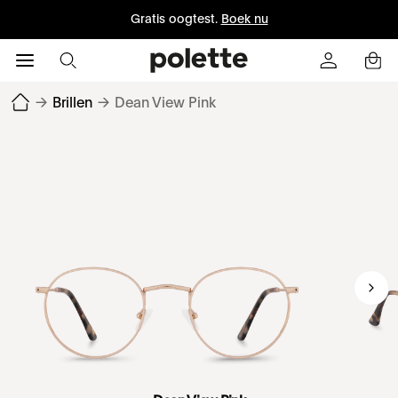
Gratis oogtest.
Boek nu
→
Brillen
→
Dean View Pink