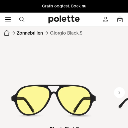
Gratis oogtest.
Boek nu
→
Zonnebrillen
→
Giorgio Black.S