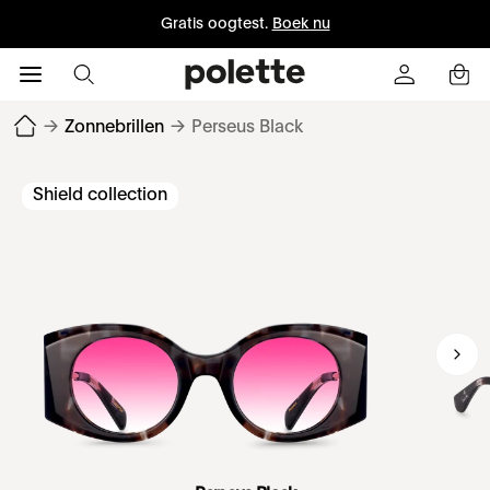
Gratis oogtest.
Boek nu
→
Zonnebrillen
→
Perseus Black
Shield collection