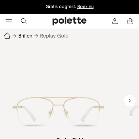
Gratis oogtest.
Boek nu
→
Brillen
→
Replay Gold