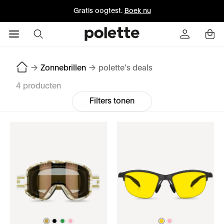
Gratis oogtest.
Boek nu
→
Zonnebrillen
→
polette's deals
4 producten
Filters tonen