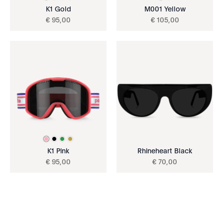
K1 Gold
M001 Yellow
€
95
,
00
€
105
,
00
K1 Pink
Rhineheart Black
€
95
,
00
€
70
,
00