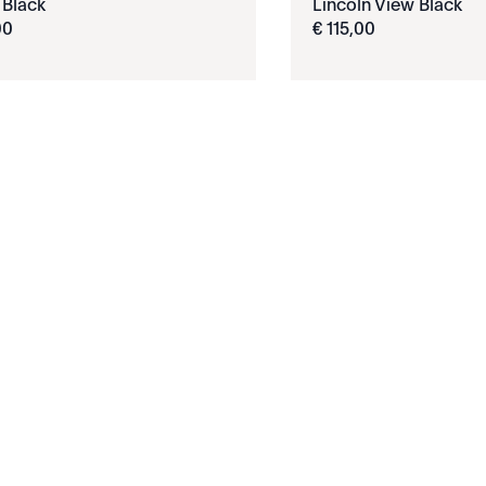
 Black
Lincoln View Black
00
€
115
,
00