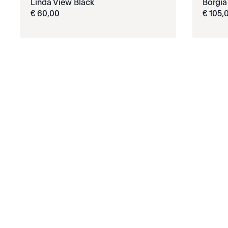
Linda View Black
Borgia
€
60
,
00
€
105
,