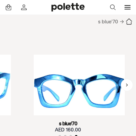
70's blue
→
70's blue
160.00 AED