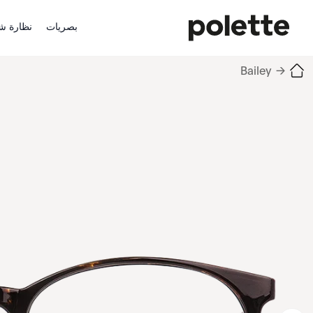
بصريات
نظارة ش
Bailey
→