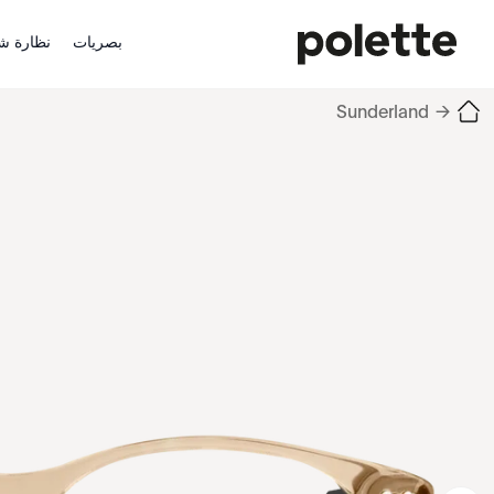
بصريات
نظارة ش
Sunderland
→