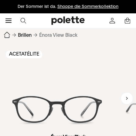
Der Sommer ist da.
Shoppe die Sommerkollektion
→
Brillen
→
Énora View Black
ACETATÉLITE