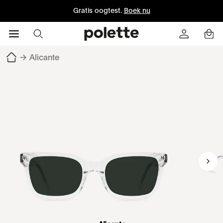
Gratis oogtest.
Boek nu
→
Alicante