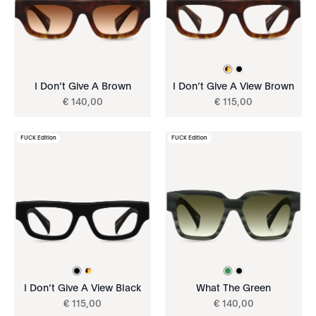
I Don’t Give A Brown
I Don’t Give A View Brown
€
140
,
00
€
115
,
00
FUCK Edition
FUCK Edition
I Don’t Give A View Black
What The Green
€
115
,
00
€
140
,
00