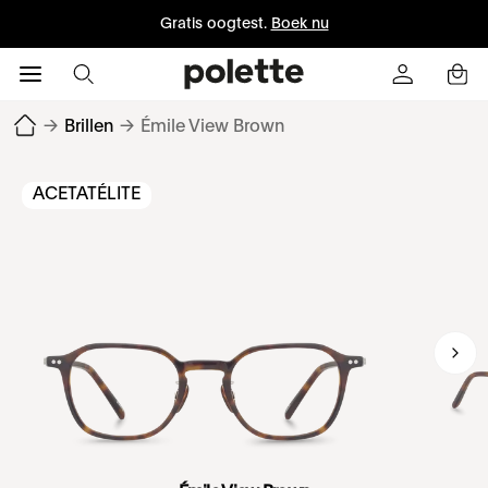
Gratis oogtest.
Boek nu
→
Brillen
→
Émile View Brown
ACETATÉLITE