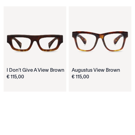
I Don’t Give A View Brown
Augustus View Brown
€
115
,
00
€
115
,
00